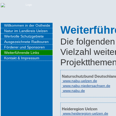
Willkommen in der Ostheide
Weiterführ
Natur im Landkreis Uelzen
Wertvolle Schutzgebiete
Die folgenden 
Ausgezeichnete Radtouren
Förderer und Sponsoren
Vielzahl weite
Weiterführende Links
Kontakt & Impressum
Projektthemen
Naturschutzbund Deutschland
www.nabu-uelzen.de
www.nabu-niedersachsen.de
www.nabu.de
Heideregion Uelzen
www.heideregion-uelzen.de