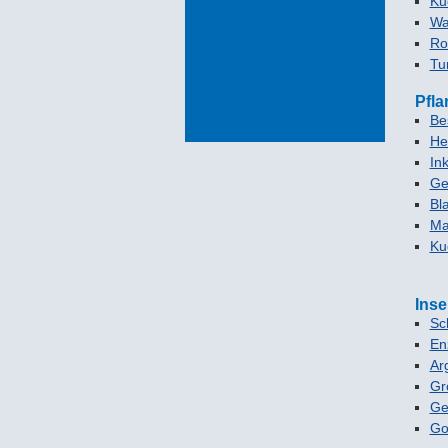
Ku
Wa
Ro
Tu
Pfla
Be
He
In
Ge
Bl
Ma
Ku
Inse
Sc
En
Ar
Gro
Ge
Go