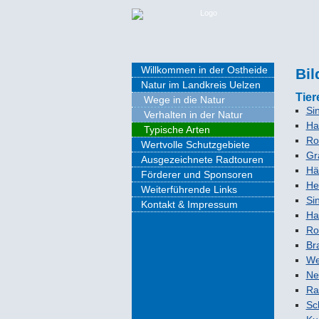
Willkommen in der Ostheide
Bil
Natur im Landkreis Uelzen
Tier
Wege in die Natur
Si
Verhalten in der Natur
Ha
Typische Arten
Ro
Wertvolle Schutzgebiete
Gr
Ausgezeichnete Radtouren
Hä
Förderer und Sponsoren
He
Weiterführende Links
Si
Kontakt & Impressum
Ha
Ro
Br
We
Ne
Ra
Sc