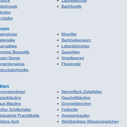
ckuck
Zauneidechse
ldohreule
Bachforelle
tmilan
rmfalke
nzen
senginser
Moorlilie
idenelke
Bachnelkenwurz
karnatklee
Leberblümchen
meine Braunelle
Sauerklee
asen-Segge
Vogelbeeren
rgeritenwiese
Fliegenpilz
ckuckslichtnelke
kten
hornsteinfeger
Nierenfleck-Zipfelfalter
zianbläuling
Hauchelbläuling
gus-Bläuling
Grünwidderchen
ßer Schillerfalter
Feldgrille
bänderte Prachtlibelle
Ameisenhaufen
ldene Acht
Weißbindiges Wiesenvögelchen