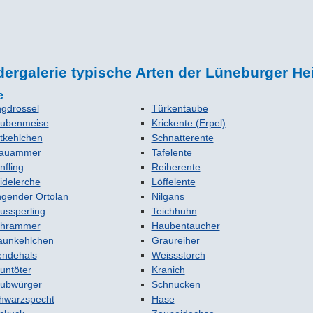
dergalerie typische Arten der Lüneburger He
e
ngdrossel
Türkentaube
ubenmeise
Krickente (Erpel)
tkehlchen
Schnatterente
auammer
Tafelente
nfling
Reiherente
idelerche
Löffelente
ngender Ortolan
Nilgans
ussperling
Teichhuhn
hrammer
Haubentaucher
aunkehlchen
Graureiher
ndehals
Weissstorch
untöter
Kranich
ubwürger
Schnucken
hwarzspecht
Hase